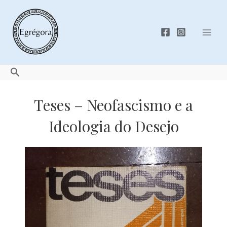
Skip
to
content
Mai
Men
Search
Teses – Neofascismo e a
Ideologia do Desejo