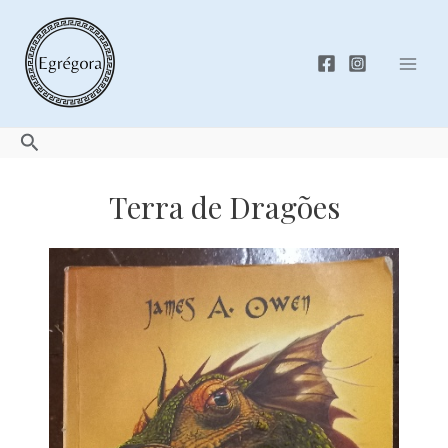
Skip
to
content
Mai
Men
Search
Terra de Dragões