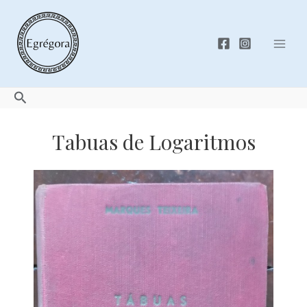
Skip
to
content
Mai
Men
Search
Tabuas de Logaritmos