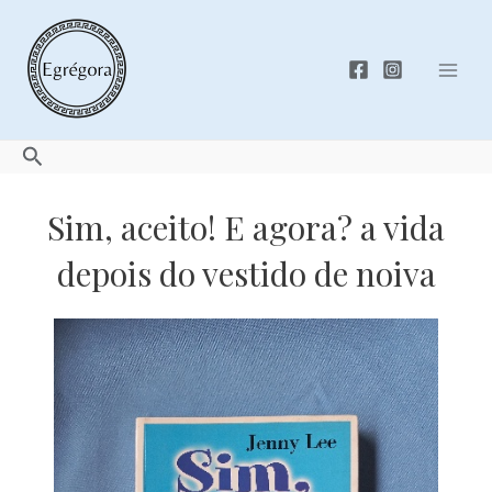
Skip
to
content
Mai
Men
Search
Sim, aceito! E agora? a vida
depois do vestido de noiva