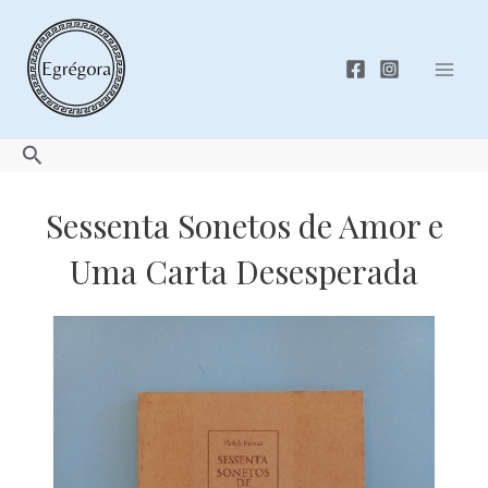
Skip
to
content
Mai
Men
Search
Sessenta Sonetos de Amor e
Uma Carta Desesperada