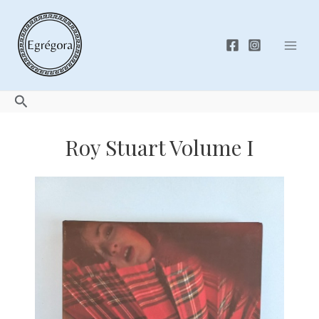
Skip
to
content
Mai
Men
Search
Roy Stuart Volume I