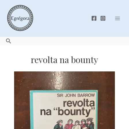
Skip
to
content
Mai
Men
Search
revolta na bounty