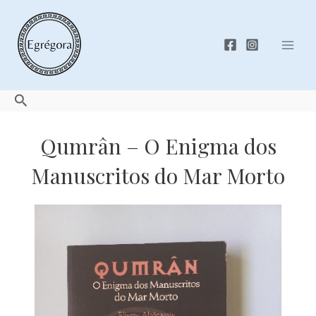
Skip
to
content
Mai
Men
Search
Qumrân – O Enigma dos
Manuscritos do Mar Morto