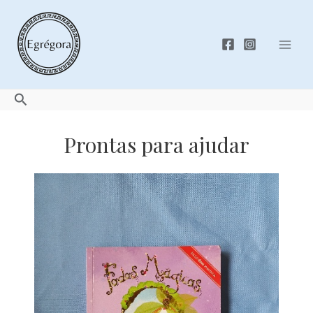
Skip
to
content
Mai
Men
Search
Prontas para ajudar