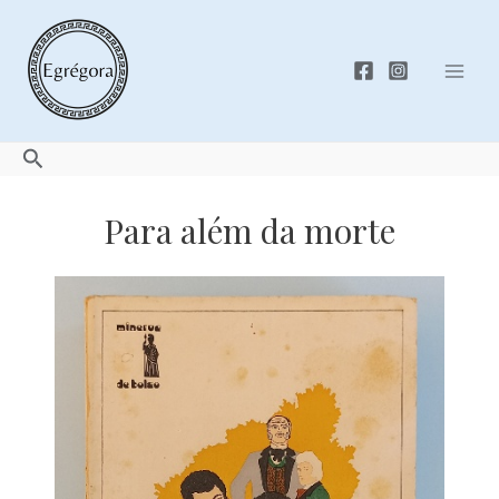
Skip
to
content
Mai
Men
Search
Para além da morte