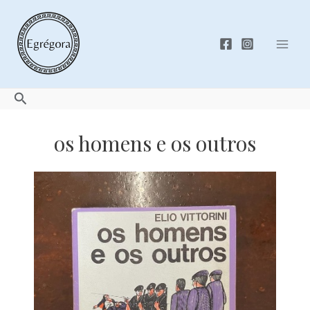
Skip
to
content
Mai
Men
Search
os homens e os outros