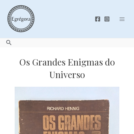
Skip
to
content
Mai
Men
Search
Os Grandes Enigmas do
Universo