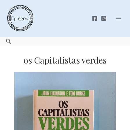
Skip
to
content
Mai
Men
Search
os Capitalistas verdes