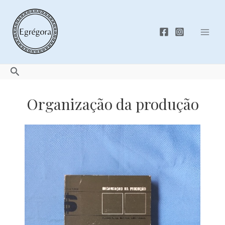
Skip
to
content
Mai
Men
Search
Organização da produção