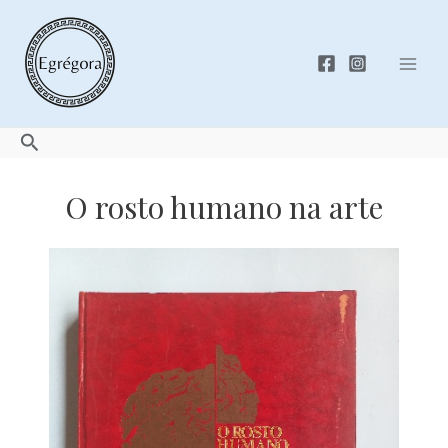
Skip
to
content
Mai
Men
Search
O rosto humano na arte