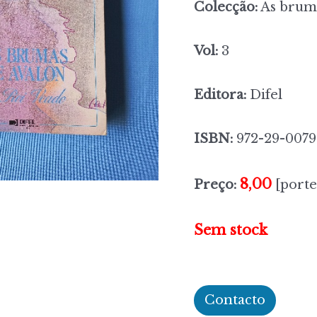
Colecção:
As bruma
Vol:
3
Editora:
Difel
ISBN:
972-29-0079
8,00
Preço:
[porte
Sem stock
Contacto