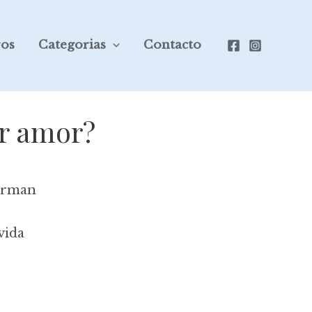
ros
Categorias
Contacto
or amor?
erman
vida