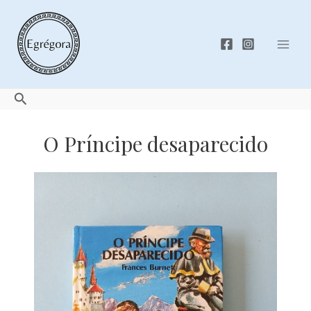
Skip
to
content
Mai
Men
Search
O Príncipe desaparecido