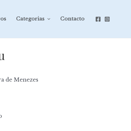
ros
Categorias
Contacto
u
ra de Menezes
o