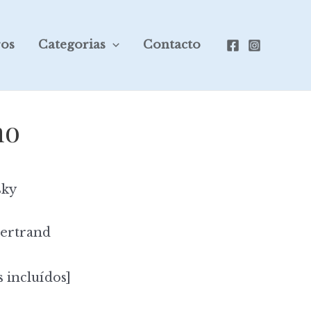
ros
Categorias
Contacto
no
sky
Bertrand
 incluídos]