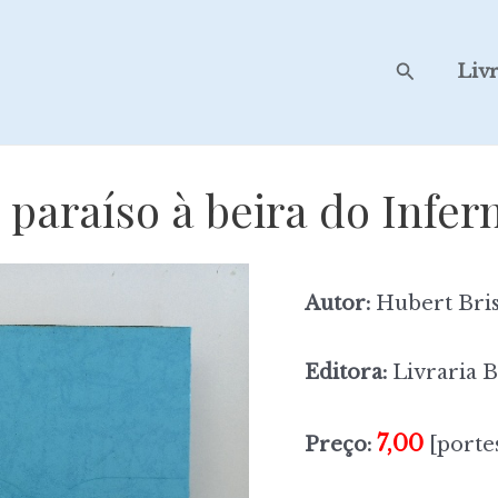
Search
Liv
 paraíso à beira do Infer
Autor:
Hubert Bri
Editora:
Livraria 
7,00
Preço:
[portes