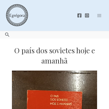
Skip
to
content
Mai
Men
Search
O país dos sovietes hoje e
amanhã