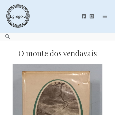
Skip
to
content
Mai
Men
Search
O monte dos vendavais