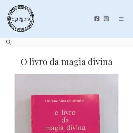
Skip
to
content
Mai
Men
Search
O livro da magia divina