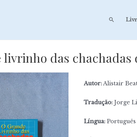
Search
Liv
 livrinho das chachadas 
Autor:
Alistair Bea
Tradução:
Jorge L
Língua:
Português