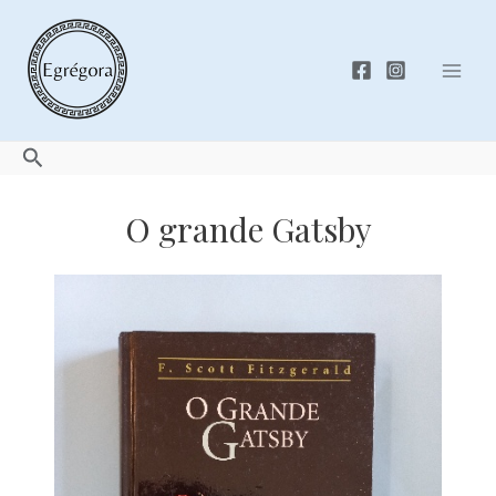
Skip
to
content
Mai
Men
Search
O grande Gatsby