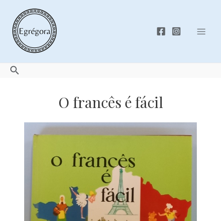
Skip
to
content
Mai
Men
Search
O francês é fácil