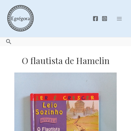
Skip
to
content
Mai
Men
Search
O flautista de Hamelin