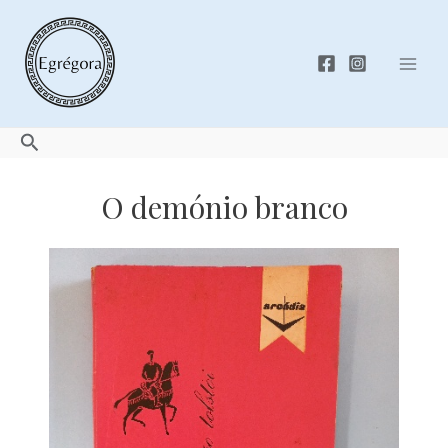
Skip
to
content
Mai
Men
Search
O demónio branco