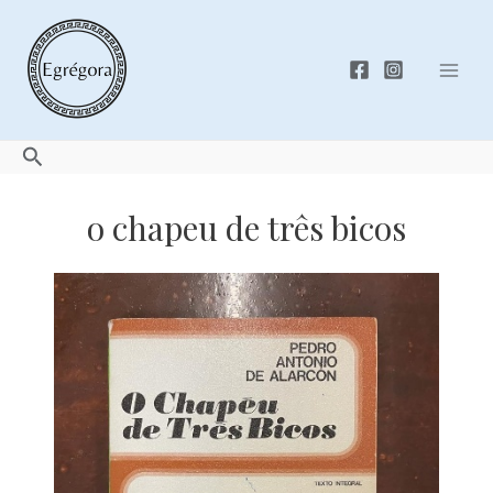
Skip
to
content
Mai
Men
Search
o chapeu de três bicos