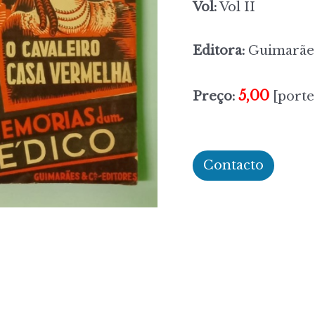
Vol:
Vol II
Editora:
Guimarães
5,00
Preço:
[porte
Contacto