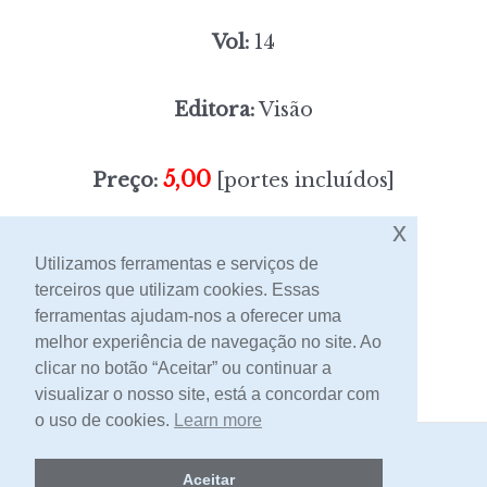
Vol:
14
Editora:
Visão
5,00
Preço:
[portes incluídos]
x
Sem stock
Utilizamos ferramentas e serviços de
terceiros que utilizam cookies. Essas
ferramentas ajudam-nos a oferecer uma
Contacto
melhor experiência de navegação no site. Ao
clicar no botão “Aceitar” ou continuar a
visualizar o nosso site, está a concordar com
o uso de cookies.
Learn more
2026 -
Livraria Egrégora
Aceitar