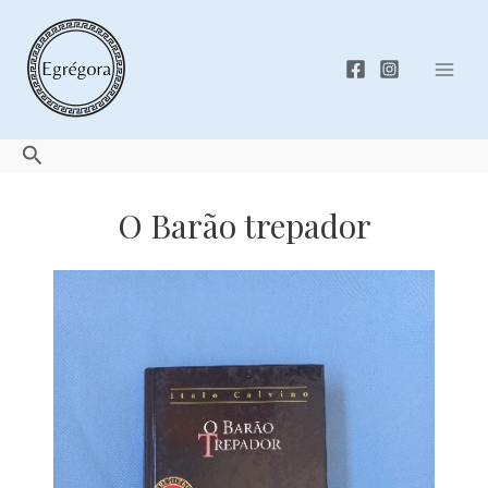
Skip
to
content
Mai
Men
Search
O Barão trepador