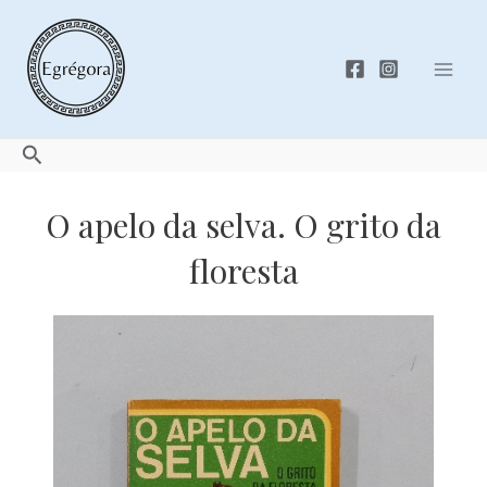
Skip
to
content
Mai
Men
Search
O apelo da selva. O grito da
floresta