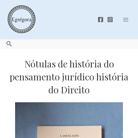
Skip
to
content
Mai
Men
Search
Nótulas de história do
pensamento jurídico história
do Direito