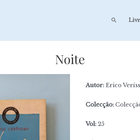
Search
Liv
Noite
Autor:
Erico Verís
Colecção:
Colecção
Vol:
25