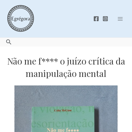
Skip
to
content
Mai
Men
Search
Não me f**** o juízo crítica da
manipulação mental