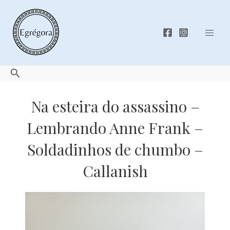
Skip
to
content
Mai
Men
Search
Na esteira do assassino –
Lembrando Anne Frank –
Soldadinhos de chumbo –
Callanish