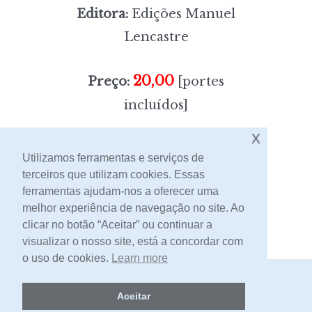
Editora:
Edições Manuel
Lencastre
20,00
Preço:
[portes
incluídos]
x
Sem stock
Utilizamos ferramentas e serviços de
terceiros que utilizam cookies. Essas
ferramentas ajudam-nos a oferecer uma
Contacto
melhor experiência de navegação no site. Ao
clicar no botão “Aceitar” ou continuar a
visualizar o nosso site, está a concordar com
o uso de cookies.
Learn more
2026 -
Livraria Egrégora
Aceitar