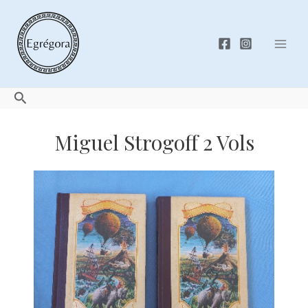
Skip
to
content
Mai
Men
Search
Miguel Strogoff 2 Vols