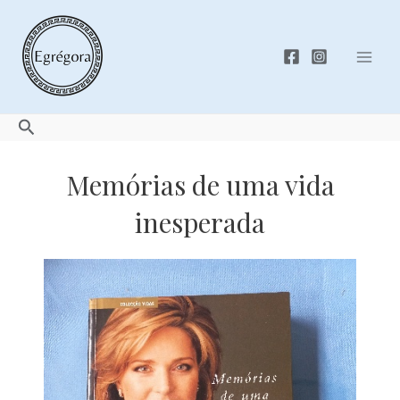
Skip
to
content
Mai
Men
Search
Memórias de uma vida
inesperada