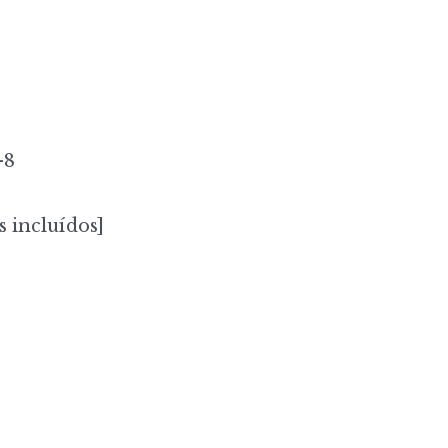
-8
s incluídos]