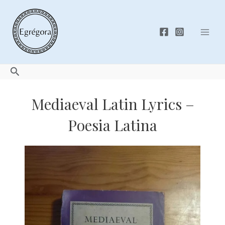
Skip
to
content
Mai
Men
Search
Mediaeval Latin Lyrics –
Poesia Latina