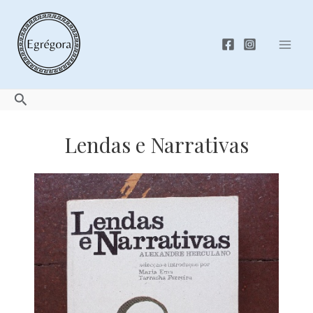
Skip
to
content
Mai
Men
Search
Lendas e Narrativas