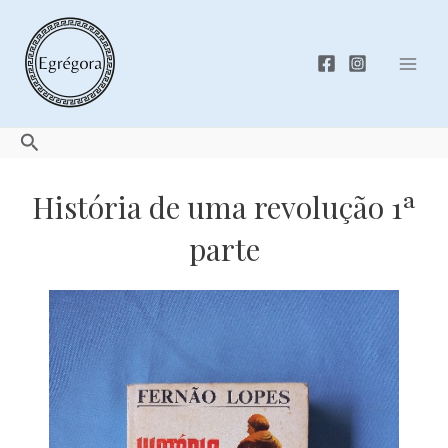
Skip
to
content
Mai
Men
Search
História de uma revolução 1ª
parte