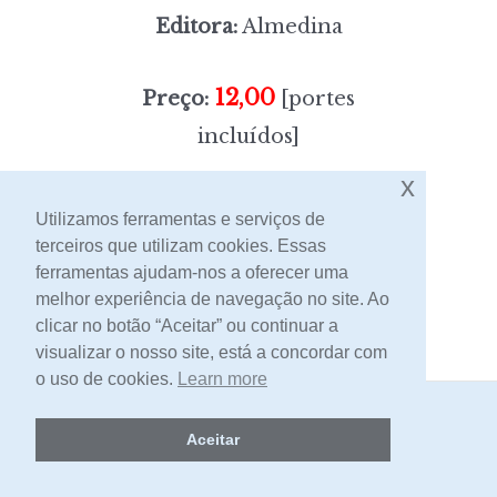
Editora:
Almedina
12,00
Preço:
[portes
incluídos]
x
Sem stock
Utilizamos ferramentas e serviços de
terceiros que utilizam cookies. Essas
ferramentas ajudam-nos a oferecer uma
Contacto
melhor experiência de navegação no site. Ao
clicar no botão “Aceitar” ou continuar a
visualizar o nosso site, está a concordar com
o uso de cookies.
Learn more
2026 -
Livraria Egrégora
Aceitar