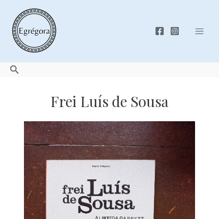
Skip
to
content
Mai
Men
Search
Frei Luís de Sousa