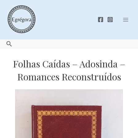
Skip
to
content
Mai
Men
Search
Folhas Caídas – Adosinda –
Romances Reconstruídos