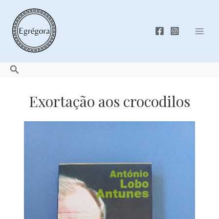
Skip
to
content
Mai
Men
Search
Exortação aos crocodilos