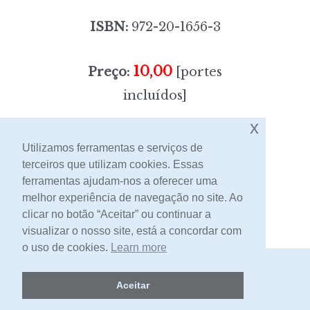
ISBN:
972-20-1656-3
10,00
Preço:
[portes
incluídos]
x
Sem stock
Utilizamos ferramentas e serviços de
terceiros que utilizam cookies. Essas
ferramentas ajudam-nos a oferecer uma
Contacto
melhor experiência de navegação no site. Ao
clicar no botão “Aceitar” ou continuar a
visualizar o nosso site, está a concordar com
o uso de cookies.
Learn more
2026 -
Livraria Egrégora
Aceitar