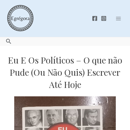
Skip
to
content
Mai
Men
Search
Eu E Os Políticos – O que não
Pude (Ou Não Quis) Escrever
Até Hoje