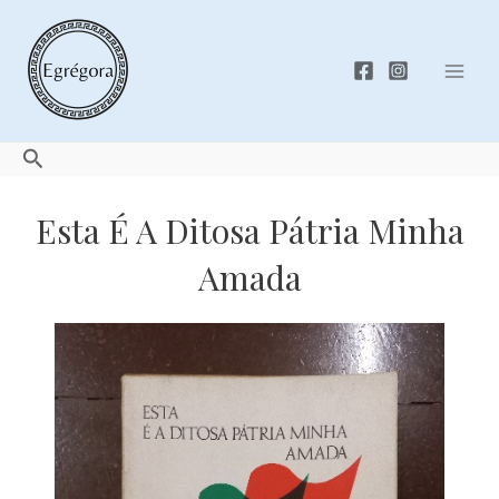
Skip
to
content
Mai
Men
Search
Esta É A Ditosa Pátria Minha
Amada