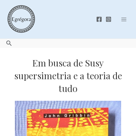
Skip
to
content
Mai
Men
Search
Em busca de Susy
supersimetria e a teoria de
tudo